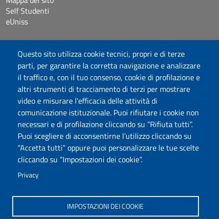
Mappa del sito
Self Studenti
eUniss
Dichiarazione di accessibilità
Questo sito utilizza cookie tecnici, propri e di terze
Posta elettronica @uniss.it
parti, per garantire la corretta navigazione e analizzare
Protocollo
il traffico e, con il tuo consenso, cookie di profilazione e
altri strumenti di tracciamento di terzi per mostrare
Seguici su
video e misurare l'efficacia delle attività di
comunicazione istituzionale. Puoi rifiutare i cookie non
necessari e di profilazione cliccando su “Rifiuta tutti”.
Università degli Studi di Sassari
Puoi scegliere di acconsentirne l’utilizzo cliccando su
Dipartimento di Scienze chimiche, fisiche, matematiche e
“Accetta tutti” oppure puoi personalizzare le tue scelte
naturali
cliccando su “Impostazioni dei cookie”.
Via Vienna 2, 07100 Sassari
Tel./Fax: +39 079 229535/+39 079 228625
Privacy
PEC: dip.chimica.farmacia@pec.uniss.it
www.uniss.it
IMPOSTAZIONI DEI COOKIE