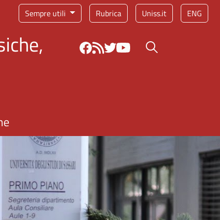
Sempre utili
Rubrica
Uniss.it
ENG
siche,
Bottone cerca
ne