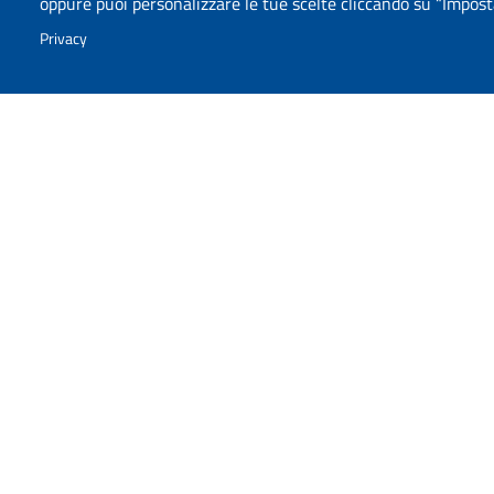
oppure puoi personalizzare le tue scelte cliccando su “Imposta
Privacy
Relazioni Commissione 
Schede di monitoraggio a