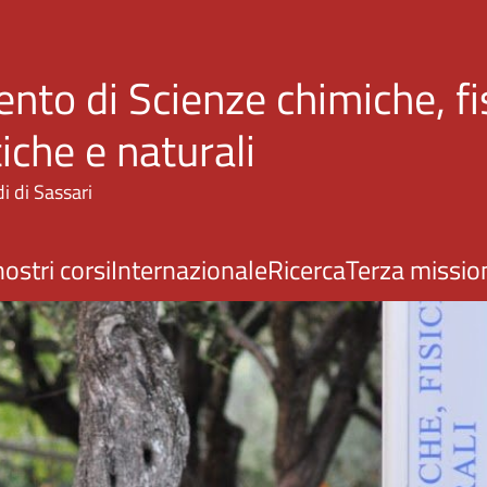
Salta al contenuto principale
nto di Scienze chimiche, fi
che e naturali
i di Sassari
nostri corsi
Internazionale
Ricerca
Terza missio