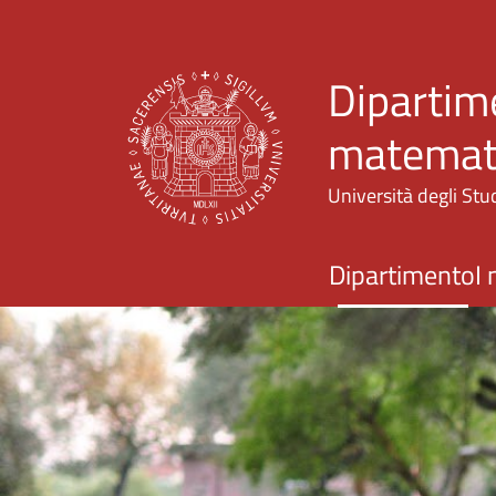
Dipartime
matemati
Università degli Stud
Dipartimento
I 