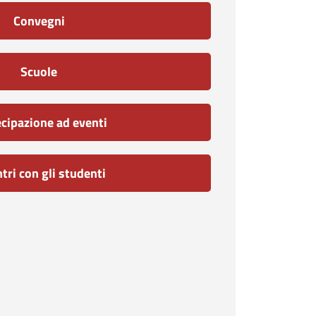
Convegni
Scuole
cipazione ad eventi
tri con gli studenti