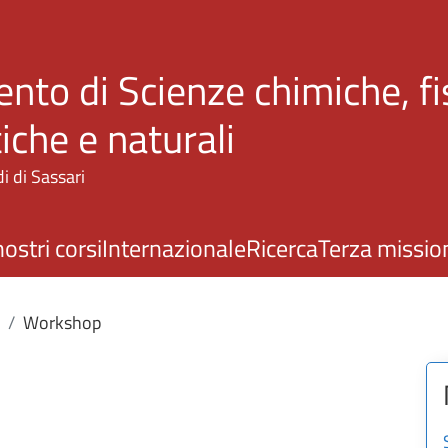
Salta al contenuto principale
nto di Scienze chimiche, fi
che e naturali
i di Sassari
nostri corsi
Internazionale
Ricerca
Terza missio
Workshop