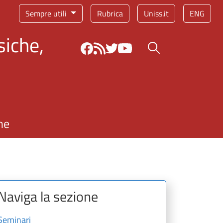
Sempre utili
Rubrica
Uniss.it
ENG
siche,
Bottone cerca
ne
Naviga la sezione
Seminari