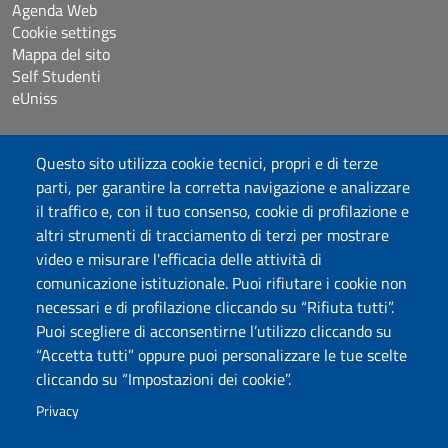
Agenda Web
Cookie settings
Mappa del sito
Self Studenti
eUniss
Dichiarazione di accessibilità
Questo sito utilizza cookie tecnici, propri e di terze
Posta elettronica @uniss.it
parti, per garantire la corretta navigazione e analizzare
Protocollo
il traffico e, con il tuo consenso, cookie di profilazione e
altri strumenti di tracciamento di terzi per mostrare
Seguici su
video e misurare l'efficacia delle attività di
comunicazione istituzionale. Puoi rifiutare i cookie non
necessari e di profilazione cliccando su “Rifiuta tutti”.
Università degli Studi di Sassari
Puoi scegliere di acconsentirne l’utilizzo cliccando su
Dipartimento di Scienze chimiche, fisiche, matematiche e
“Accetta tutti” oppure puoi personalizzare le tue scelte
naturali
cliccando su “Impostazioni dei cookie”.
Via Vienna 2, 07100 Sassari
Tel./Fax: +39 079 229535/+39 079 228625
Privacy
PEC: dip.chimica.farmacia@pec.uniss.it