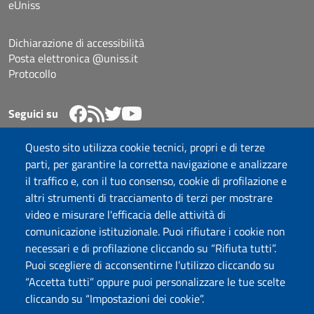
eUniss
Dichiarazione di accessibilità
Posta elettronica @uniss.it
Protocollo
Seguici su
Questo sito utilizza cookie tecnici, propri e di terze
Università degli Studi di Sassari
parti, per garantire la corretta navigazione e analizzare
Dipartimento di Scienze chimiche, fisiche, matematiche e
il traffico e, con il tuo consenso, cookie di profilazione e
naturali
altri strumenti di tracciamento di terzi per mostrare
Via Vienna 2, 07100 Sassari
video e misurare l'efficacia delle attività di
Tel./Fax: +39 079 229535/+39 079 228625
comunicazione istituzionale. Puoi rifiutare i cookie non
PEC: dip.chimica.farmacia@pec.uniss.it
necessari e di profilazione cliccando su “Rifiuta tutti”.
www.uniss.it
Puoi scegliere di acconsentirne l’utilizzo cliccando su
“Accetta tutti” oppure puoi personalizzare le tue scelte
cliccando su “Impostazioni dei cookie”.