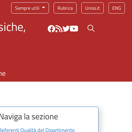
Sempre utili
Rubrica
Uniss.it
ENG
siche,
Bottone cerca
ne
Naviga la sezione
Referenti Qualità del Dipartimento