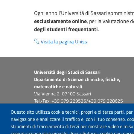
Ogni anno l'Università di Sassari somministr
esclusivamente online
, per la valutazione d
degli studenti frequentanti
.
Visita la pagina Uniss
Università degli Studi di Sassari
Dipartimento di Scienze chimiche, fisiche,
matematiche e naturali
Via Vienna 2, 07100 Sassari
Tel./Fax: +39 079 229535/+39 079 228625
PEC: dip.chimica.farmacia@pec.uniss.it
Questo sito utilizza cookie tecnici, propri e di terze parti, per
www.uniss.it
navigazione e analizzare il traffico e, con il tuo consenso, cook
strumenti di tracciamento di terzi per mostrare video e misurar
comunicazione istituzionale. Puoi rifiutare i cookie non neces