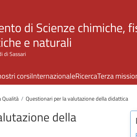
Salta al contenuto principale
nto di Scienze chimiche, fi
che e naturali
i di Sassari
nostri corsi
Internazionale
Ricerca
Terza missio
a Qualità
Questionari per la valutazione della didattica
alutazione della