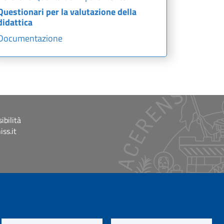
Questionari per la valutazione della
didattica
Documentazione
ibilità
ss.it