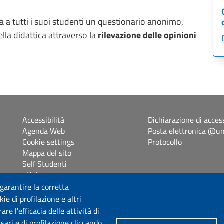
a a tutti i suoi studenti un questionario anonimo,
ella didattica attraverso la
rilevazione delle opinioni
Accessibilità
Dichiarazione di access
Agenda Web
Posta elettronica @uni
Cookie settings
Protocollo
Mappa del sito
Self Studenti
eUniss
 garantire la corretta
ie di profilazione e altri
Seguici su
e l'efficacia delle attività di
sari e di profilazione cliccando