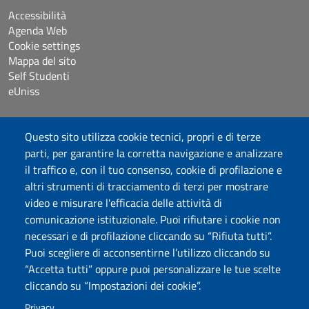
Accessibilità
Agenda Web
Cookie settings
Mappa del sito
Self Studenti
eUniss
Dichiarazione di accessibilità
Questo sito utilizza cookie tecnici, propri e di terze
Posta elettronica @uniss.it
parti, per garantire la corretta navigazione e analizzare
Protocollo
il traffico e, con il tuo consenso, cookie di profilazione e
altri strumenti di tracciamento di terzi per mostrare
Seguici su
video e misurare l'efficacia delle attività di
comunicazione istituzionale. Puoi rifiutare i cookie non
necessari e di profilazione cliccando su “Rifiuta tutti”.
Università degli Studi di Sassari
Puoi scegliere di acconsentirne l’utilizzo cliccando su
Dipartimento di Scienze chimiche, fisiche, matematiche e
“Accetta tutti” oppure puoi personalizzare le tue scelte
naturali
cliccando su “Impostazioni dei cookie”.
Via Vienna 2, 07100 Sassari
Tel./Fax: +39 079 229535/+39 079 228625
Privacy