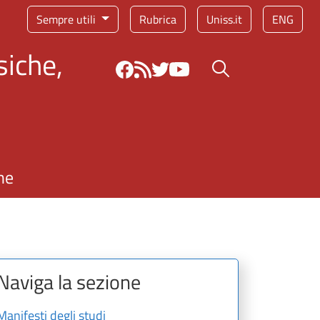
Sempre utili
Rubrica
Uniss.it
ENG
siche,
Bottone cerca
ne
Naviga la sezione
Manifesti degli studi