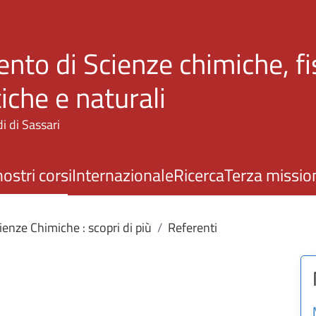
Salta al contenuto principale
nto di Scienze chimiche, fi
che e naturali
i di Sassari
nostri corsi
Internazionale
Ricerca
Terza missio
ienze Chimiche : scopri di più
Referenti