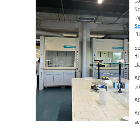
La
Sc
ra
Sc
l’
So
di
cl
A0
pr
A0
A0
sc