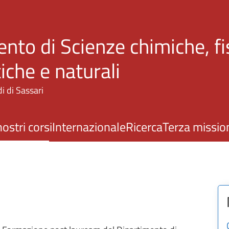
Salta al contenuto principale
nto di Scienze chimiche, fi
che e naturali
i di Sassari
nostri corsi
Internazionale
Ricerca
Terza missio