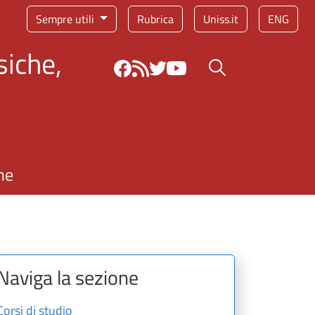
Sempre utili
Rubrica
Uniss.it
ENG
siche,
Bottone cerca
ne
Naviga la sezione
Corsi di studio