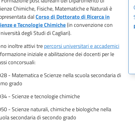
 Formazione post lauream del Dipartimento di
ienze Chimiche, Fisiche, Matematiche e Naturali è
ppresentata dal
Corso di Dottorato di Ricerca in
ienze e Tecnologie Chimiche
(in convenzione con
Università degli Studi di Cagliari).
no inoltre attivi tre
percorsi universitari e accademici
 formazione iniziale e abilitazione dei docenti per le
assi concorsuali:
28 - Matematica e Scienze nella scuola secondaria di
imo grado
34 - Scienze e tecnologie chimiche
50 - Scienze naturali, chimiche e biologiche nella
uola secondaria di secondo grado