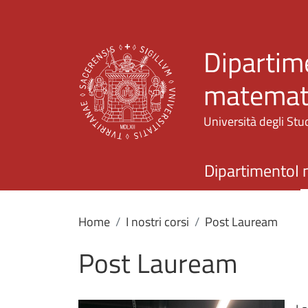
Dipartime
matemati
Università degli Stud
Dipartimento
I 
Home
I nostri corsi
Post Lauream
Post Lauream