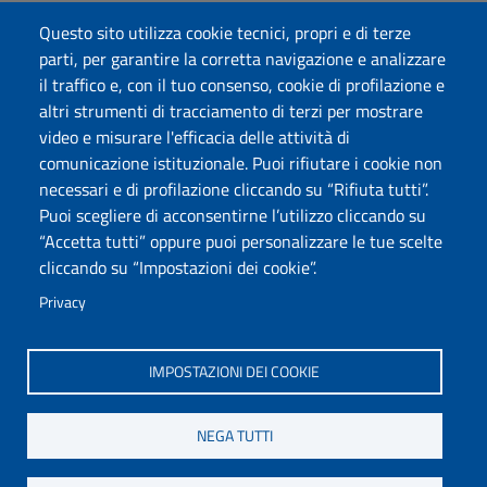
Dichiarazione di accessibilità
Questo sito utilizza cookie tecnici, propri e di terze
Posta elettronica @uniss.it
parti, per garantire la corretta navigazione e analizzare
Protocollo
il traffico e, con il tuo consenso, cookie di profilazione e
altri strumenti di tracciamento di terzi per mostrare
Seguici su
video e misurare l'efficacia delle attività di
comunicazione istituzionale. Puoi rifiutare i cookie non
necessari e di profilazione cliccando su “Rifiuta tutti”.
Università degli Studi di Sassari
Puoi scegliere di acconsentirne l’utilizzo cliccando su
Dipartimento di Scienze chimiche, fisiche, matematiche e
“Accetta tutti” oppure puoi personalizzare le tue scelte
naturali
cliccando su “Impostazioni dei cookie”.
Via Vienna 2, 07100 Sassari
Tel./Fax: +39 079 229535/+39 079 228625
Privacy
PEC: dip.chimica.farmacia@pec.uniss.it
www.uniss.it
IMPOSTAZIONI DEI COOKIE
NEGA TUTTI