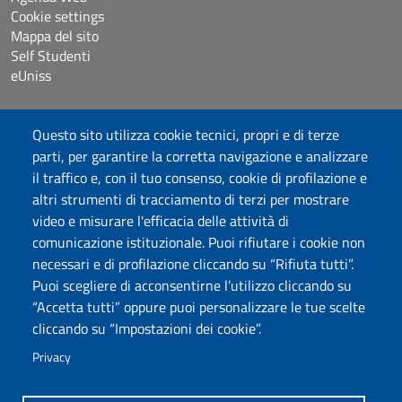
Cookie settings
Mappa del sito
Self Studenti
eUniss
Dichiarazione di accessibilità
Questo sito utilizza cookie tecnici, propri e di terze
Posta elettronica @uniss.it
parti, per garantire la corretta navigazione e analizzare
Protocollo
il traffico e, con il tuo consenso, cookie di profilazione e
altri strumenti di tracciamento di terzi per mostrare
Seguici su
video e misurare l'efficacia delle attività di
comunicazione istituzionale. Puoi rifiutare i cookie non
necessari e di profilazione cliccando su “Rifiuta tutti”.
Università degli Studi di Sassari
Puoi scegliere di acconsentirne l’utilizzo cliccando su
Dipartimento di Scienze chimiche, fisiche, matematiche e
“Accetta tutti” oppure puoi personalizzare le tue scelte
naturali
cliccando su “Impostazioni dei cookie”.
Via Vienna 2, 07100 Sassari
Tel./Fax: +39 079 229535/+39 079 228625
Privacy
PEC: dip.chimica.farmacia@pec.uniss.it
www.uniss.it