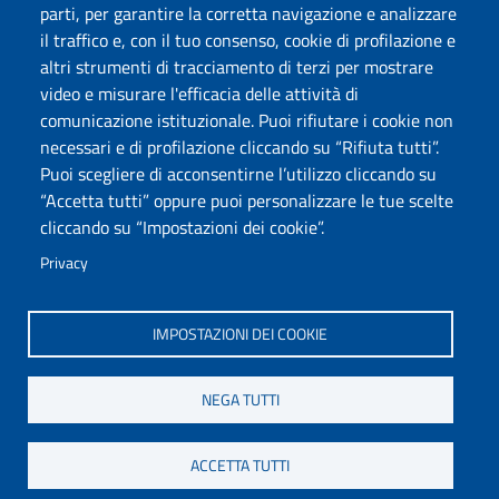
parti, per garantire la corretta navigazione e analizzare
Protocollo
il traffico e, con il tuo consenso, cookie di profilazione e
altri strumenti di tracciamento di terzi per mostrare
Seguici su
video e misurare l'efficacia delle attività di
comunicazione istituzionale. Puoi rifiutare i cookie non
necessari e di profilazione cliccando su “Rifiuta tutti”.
Università degli Studi di Sassari
Puoi scegliere di acconsentirne l’utilizzo cliccando su
Dipartimento di Scienze chimiche, fisiche, matematiche e
“Accetta tutti” oppure puoi personalizzare le tue scelte
naturali
cliccando su “Impostazioni dei cookie”.
Via Vienna 2, 07100 Sassari
Tel./Fax: +39 079 229535/+39 079 228625
Privacy
PEC: dip.chimica.farmacia@pec.uniss.it
www.uniss.it
IMPOSTAZIONI DEI COOKIE
NEGA TUTTI
ACCETTA TUTTI