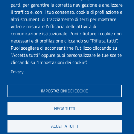
Posta elettronica @uniss.it
parti, per garantire la corretta navigazione e analizzare
Protocollo
il traffico e, con il tuo consenso, cookie di profilazione e
altri strumenti di tracciamento di terzi per mostrare
Seguici su
video e misurare l'efficacia delle attività di
comunicazione istituzionale. Puoi rifiutare i cookie non
necessari e di profilazione cliccando su “Rifiuta tutti”.
Università degli Studi di Sassari
Puoi scegliere di acconsentirne l’utilizzo cliccando su
Dipartimento di Scienze chimiche, fisiche, matematiche e
“Accetta tutti” oppure puoi personalizzare le tue scelte
naturali
cliccando su “Impostazioni dei cookie”.
Via Vienna 2, 07100 Sassari
Tel./Fax: +39 079 229535/+39 079 228625
Privacy
PEC: dip.chimica.farmacia@pec.uniss.it
www.uniss.it
IMPOSTAZIONI DEI COOKIE
NEGA TUTTI
ACCETTA TUTTI