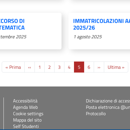
CORSO DI
IMMATRICOLAZIONI A
TEMATICA
2025/26
ttembre 2025
1 agosto 2025
Prima pagina
Pagina precedente
Pagina success
Ul
« Prima
‹‹
1
2
3
4
5
6
››
Ultima »
Accessibilità
Dichiarazione di access
Agenda Web
Posta elettronica @uni
Cookie settings
Protocollo
Mappa del sito
Self Studenti