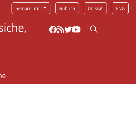
Sempre utili
Rubrica
Uniss.it
ENG
siche,
Bottone cerca
ne