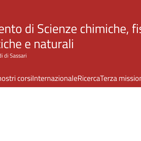
Salta al contenuto principale
nto di Scienze chimiche, fi
che e naturali
i di Sassari
nostri corsi
Internazionale
Ricerca
Terza missio