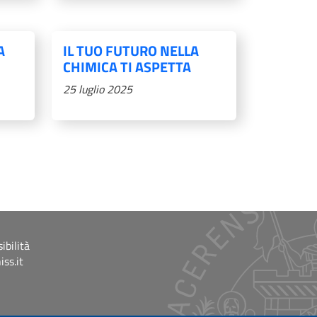
A
IL TUO FUTURO NELLA
CHIMICA TI ASPETTA
25 luglio 2025
iva
tima pagina
ibilità
ss.it