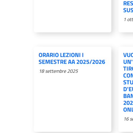
RE
SUS
1 ot
ORARIO LEZIONI I
VUO
SEMESTRE AA 2025/2026
UN'
TIR
18 settembre 2025
CON
STU
D'E
BA
202
ONL
16 s