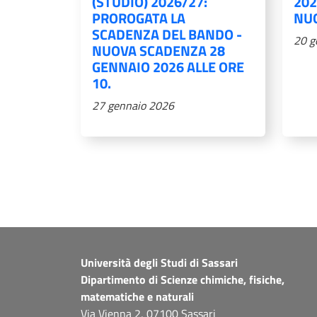
(STUDIO) 2026/27:
202
PROROGATA LA
NU
SCADENZA DEL BANDO -
20 g
NUOVA SCADENZA 28
GENNAIO 2026 ALLE ORE
10.
27 gennaio 2026
Paginazione
Università degli Studi di Sassari
Dipartimento di Scienze chimiche, fisiche,
matematiche e naturali
Via Vienna 2, 07100 Sassari