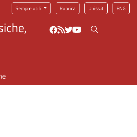
Sempre utili
Rubrica
Uniss.it
ENG
siche,
Bottone cerca
ne