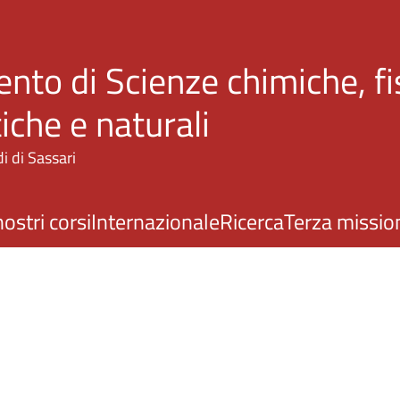
Salta al contenuto principale
nto di Scienze chimiche, fi
che e naturali
i di Sassari
nostri corsi
Internazionale
Ricerca
Terza missio