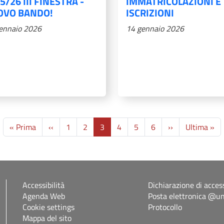
5/26 III FINESTRA -
IMMATRICOLAZIONI E
OVO BANDO!
ISCRIZIONI
ennaio 2026
14 gennaio 2026
Prima pagina
Pagina precedente
Pagina success
Ul
« Prima
‹‹
1
2
3
4
5
6
››
Ultima »
Accessibilità
Dichiarazione di access
Agenda Web
Posta elettronica @uni
Cookie settings
Protocollo
Mappa del sito