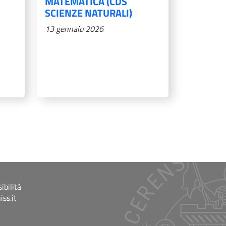
MATEMATICA (CDS
SCIENZE NATURALI)
13 gennaio 2026
iva
tima pagina
ibilità
ss.it