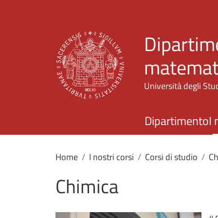
Dipartime
matemati
Università degli Stud
Dipartimento
I 
Home
I nostri corsi
Corsi di studio
Ch
Chimica