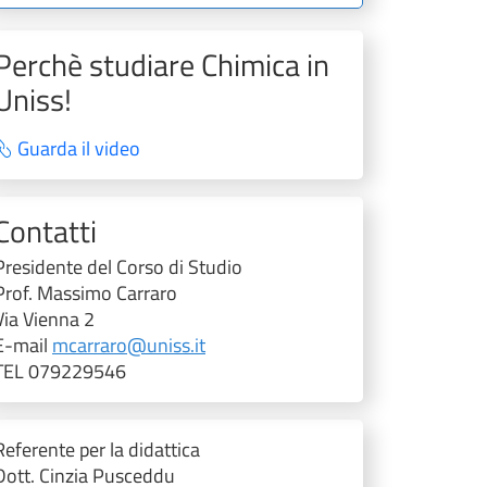
Perchè studiare Chimica in
Uniss!
Guarda il video
Contatti
Presidente del Corso di Studio
Prof. Massimo Carraro
Via Vienna 2
E-mail
mcarraro@uniss.it
TEL 079229546
Referente per la didattica
Dott. Cinzia Pusceddu