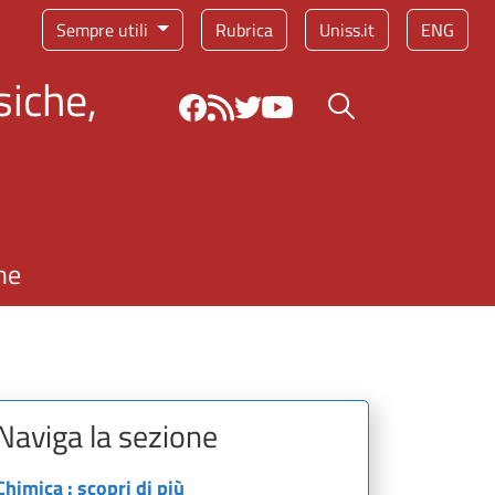
Sempre utili
Rubrica
Uniss.it
ENG
siche,
Bottone cerca
ne
Naviga la sezione
Chimica : scopri di più