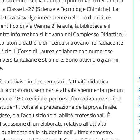
 Corso conferisce la Laurea di primo livello nell’ambito
lla Classe L-27 (Scienze e Tecnologie Chimiche). La
dattica si svolge interamente nel polo didattico-
ientifico di Via Vienna 2: le aule, la biblioteca e il
ntro informatico si trovano nel Complesso Didattico, i
boratori didattici e di ricerca si trovano nell’adiacente
ificio. Il Corso di Laurea collabora con numerose
iversità italiane e straniere. Sono attivi programmi
e.
è suddiviso in due semestri. L’attività didattica
i laboratorio), seminari e attività sperimentali per un
ano nei 180 crediti del percorso formativo una serie di
udenti, volte alla preparazione della prova finale,
ese, e all’acquisizione di abilità professionali. È
iscussione di un elaborato relativo all’attività
vidualmente dallo studente nell’ultimo semestre,