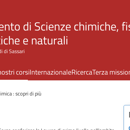
Salta al contenuto principale
nto di Scienze chimiche, fi
che e naturali
i di Sassari
nostri corsi
Internazionale
Ricerca
Terza missio
imica : scopri di più