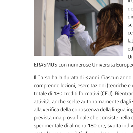
Il
de
di
sc
ce
la
ed
Un
ERASMUS con numerose Università Europe
Il Corso ha la durata di 3 anni. Ciascun anno 
comprende lezioni, esercitazioni (teoriche e d
totale di 180 crediti formativi (CFU). Rientr
attività, anche scelte autonomamente dagli st
alla verifica della conoscenza della lingua ingl
prevista una prova finale che consiste nella d
sperimentale di almeno 180 ore, svolta indi